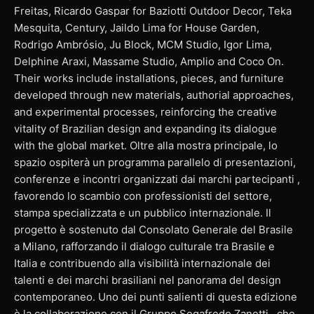
Freitas, Ricardo Gaspar for Baziotti Outdoor Decor, Teka
Mesquita, Century, Jaildo Lima for House Garden,
Rodrigo Ambrósio, Ju Block, MCM Studio, Igor Lima,
Delphine Araxi, Massame Studio, Amplio and Coco On.
Their works include installations, pieces, and furniture
developed through new materials, authorial approaches,
and experimental processes, reinforcing the creative
vitality of Brazilian design and expanding its dialogue
with the global market. Oltre alla mostra principale, lo
spazio ospiterà un programma parallelo di presentazioni,
conferenze e incontri organizzati dai marchi partecipanti ,
favorendo lo scambio con professionisti del settore,
stampa specializzata e un pubblico internazionale. Il
progetto è sostenuto dal Consolato Generale del Brasile
a Milano, rafforzando il dialogo culturale tra Brasile e
Italia e contribuendo alla visibilità internazionale dei
talenti e dei marchi brasiliani nel panorama del design
contemporaneo. Uno dei punti salienti di questa edizione
è la collaborazione con il Gruppo Segafredo Zanetti , che