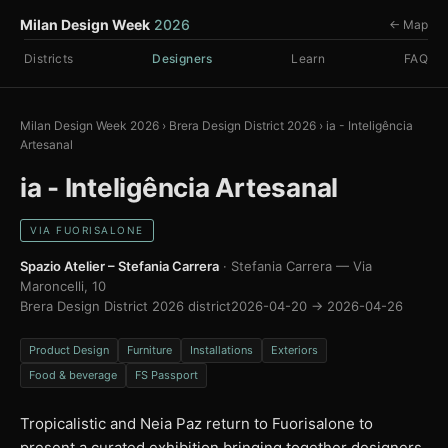
Milan Design Week
2026
← Map
Districts
Designers
Learn
FAQ
Milan Design Week 2026
›
Brera Design District 2026
›
ia - Inteligência
Artesanal
ia - Inteligência Artesanal
VIA FUORISALONE
Spazio Atelier – Stefania Carrera
· Stefania Carrera — Via
Maroncelli, 10
Brera Design District 2026 district
2026-04-20 → 2026-04-26
Product Design
Furniture
Installations
Exteriors
Food & beverage
FS Passport
Tropicalistic and Neia Paz return to Fuorisalone to
present a curated exhibition bringing together designers