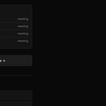
meeting
meeting
meeting
meeting
ge →