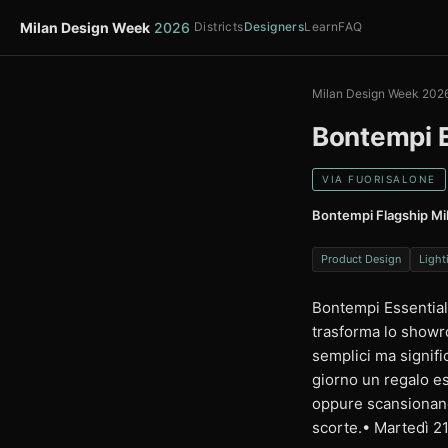
Milan Design Week
2026
Districts
Designers
Learn
FAQ
Milan Design Week 202
Bontempi E
VIA FUORISALONE
Bontempi Flagship Mi
Product Design
Light
Bontempi Essential
trasforma lo showr
semplici ma signific
giorno un regalo es
oppure scansionand
scorte.• Martedì 2