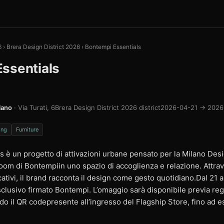
6
›
Brera Design District 2026
›
Bontempi Essentials
ssentials
lano
· Via Turati, 6
Brera Design District 2026 district
2026-04-21 → 2026
ing
Furniture
s è un progetto di attivazioni urbane pensato per la Milano De
oom di Bontempiin uno spazio di accoglienza e relazione. Attrav
ativi, il brand racconta il design come gesto quotidiano.Dal 21 a
clusivo firmato Bontempi. L’omaggio sarà disponibile previa regi
o il QR codepresente all’ingresso del Flagship Store, fino ad 
1