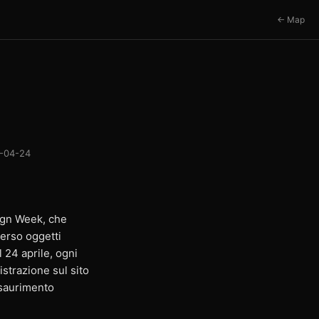
← Map
-04-24
sign Week, che
erso oggetti
l 24 aprile, ogni
strazione sul sito
esaurimento