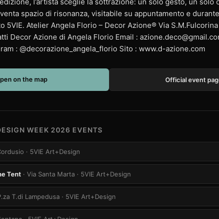
edizione, l’artista sceglie la sottrazione: un solo gesto, un solo
 diventa spazio di risonanza, visitabile su appuntamento e durant
etto 5VIE. Atelier Angela Florio – Decor Azione® Via S.M.Fulcorin
ti Decor Azione di Angela Florio Email :
azione.deco@gmail.c
ram : @decorazione_angela_florio Sito : www.d-azione.com
pen on the map
Official event pa
DESIGN WEEK 2026 EVENTS
Cordusio
· 5VIE Art+Design
he Tent
· Via Santa Marta
· 5VIE Art+Design
P.za T.di Lampedusa
· 5VIE Art+Design