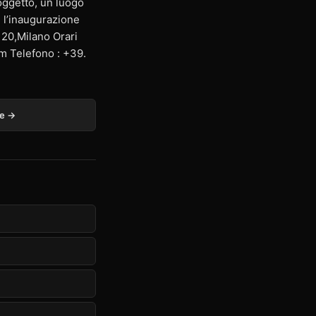
 oggetto, un luogo
e l’inaugurazione
a 20,Milano Orari
om
Telefono : +39.
ge →