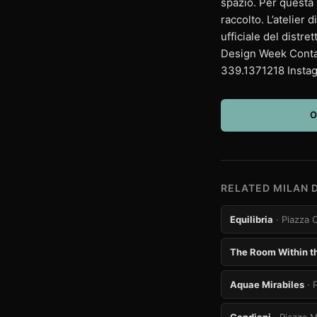
spazio. Per questa 
raccolto. L’atelier
ufficiale del distr
Design Week Contat
339.1371218 Instag
O
RELATED MILAN 
Equilibria
· Piazza 
The Room Within t
Aquae Mirabiles
· 