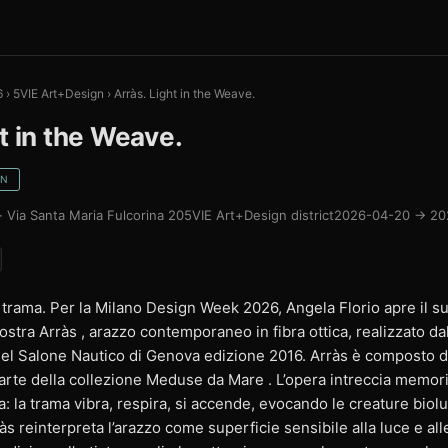
6
›
5VIE Art+Design
›
Arràs. Light in the Weave.
t in the Weave.
GN
· Via Santa Maria Fulcorina 20
5VIE Art+Design district
2026-04-20 → 20
a trama. Per la Milano Design Week 2026, Angela Florio apre il s
ostra Arràs , arazzo contemporaneo in fibra ottica, realizzato dal
del Salone Nautico di Genova edizione 2016. Arràs è composto 
parte della collezione Meduse da Mare . L’opera intreccia memori
: la trama vibra, respira, si accende, evocando le creature biol
s reinterpreta l’arazzo come superficie sensibile alla luce e alle