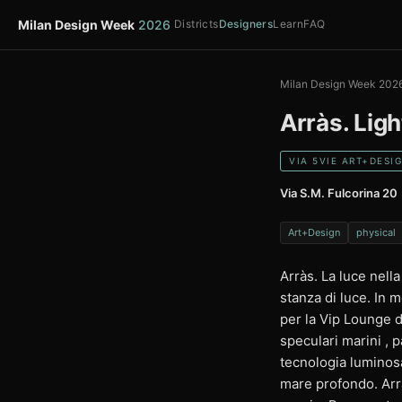
Milan Design Week
2026
Districts
Designers
Learn
FAQ
Milan Design Week 202
Arràs. Ligh
VIA 5VIE ART+DESI
Via S.M. Fulcorina 20
Art+Design
physical
Arràs. La luce nell
stanza di luce. In m
per la Vip Lounge 
speculari marini , 
tecnologia luminosa
mare profondo. Arrà